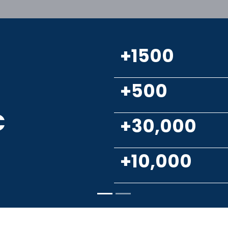
2700
3,075
261