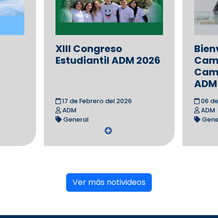
XIII Congreso
Bien
Estudiantil ADM 2026
Cami
Camp
ADM
17 de Febrero del 2026
06 de
ADM
ADM
General
Gene
Ver más notivideos