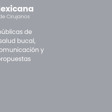
Mexicana
de Cirujanos
públicas de
salud bucal,
comunicación y
propuestas