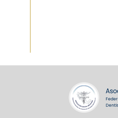
Aso
Feder
Denti