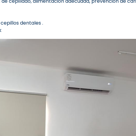
a de cepillado, alimentación adecuada, prevención de cari
cepillos dentales .
ck