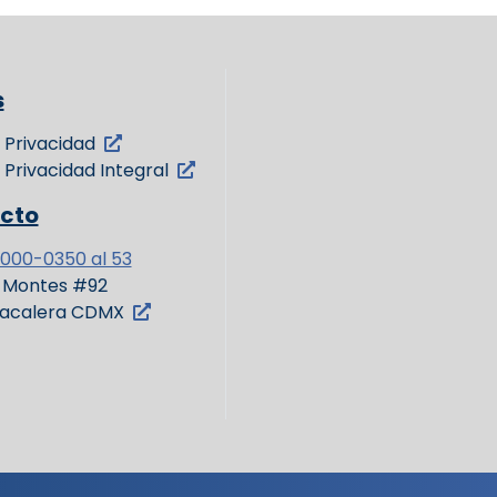
s
 Privacidad
 Privacidad Integral
cto
3000-0350 al 53
l Montes #92
bacalera CDMX