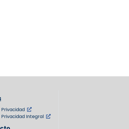
s
 Privacidad
 Privacidad Integral
cto