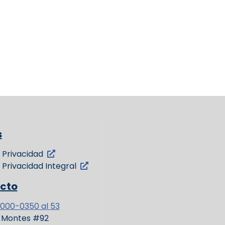
s
 Privacidad
 Privacidad Integral
cto
3000-0350 al 53
l Montes #92