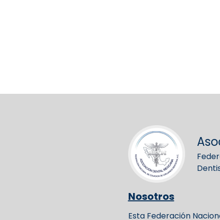
Aso
Feder
Denti
Nosotros
Esta Federación Naciona