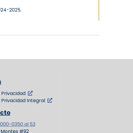
024-2025.
s
 Privacidad
 Privacidad Integral
cto
3000-0350 al 53
l Montes #92